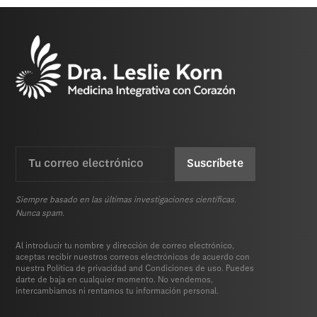
Email
CAPTCHA
(Requerida)
Siempre basado en las últimas investigaciones científicas.
Nunca spam.
Al introducir tu nombre y dirección de correo electrónico,
aceptas recibir nuestros correos electrónicos de acuerdo con
nuestra
Política de privacidad
and
Condiciones de uso.
Puedes
darte de baja en cualquier momento. No vendemos,
intercambiamos ni rentamos tu información personal.