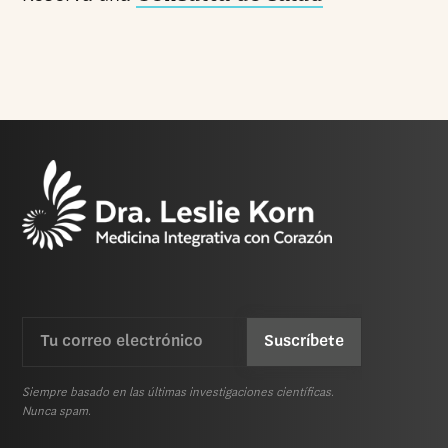
Email
CAPTCHA
(Requerida)
Siempre basado en las últimas investigaciones científicas.
Nunca spam.