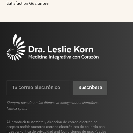
Satisfaction Guarantee
Email
CAPTCHA
(Requerida)
Siempre basado en las últimas investigaciones científicas.
Nunca spam.
Al introducir tu nombre y dirección de correo electrónico,
aceptas recibir nuestros correos electrónicos de acuerdo con
nuestra
Política de privacidad
and
Condiciones de uso.
Puedes