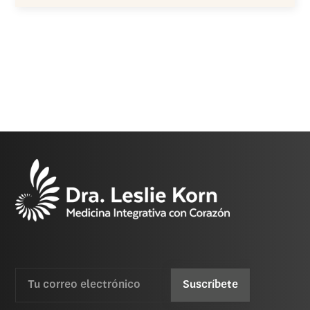
Email
CAPTCHA
(Requerida)