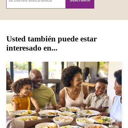
correo
electrónico
CAPTCHA
(Requerida)
Usted también puede estar
interesado en...