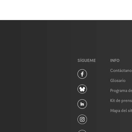
SÍGUEME
INFO
Contáctano
Glosario
Programa de
Kit de pren
Mapa del sit