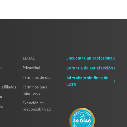
LEGAL
Encuentra un profesional
s
Privacidad
Garantía de satisfacción
Términos de uso
Mi trabajo sin fines de
lucro
 afiliados
Términos para
miembros
sa
Exención de
io
responsabilidad