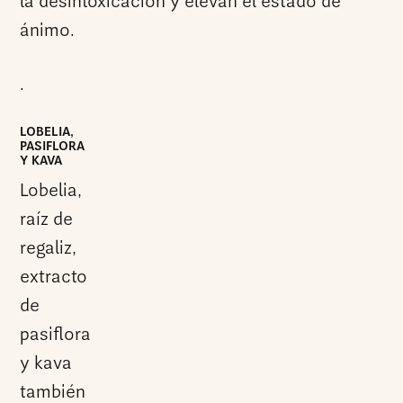
la desintoxicación y elevan el estado de
ánimo.
.
LOBELIA,
PASIFLORA
Y KAVA
Lobelia,
raíz de
regaliz,
extracto
de
pasiflora
y kava
también