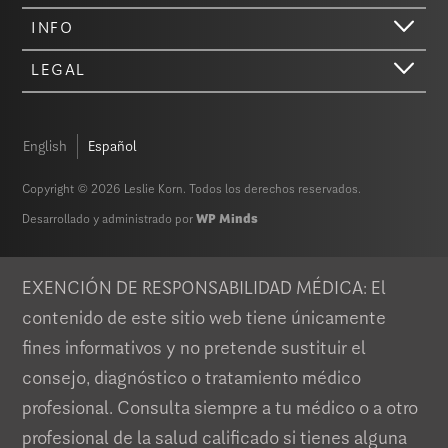
INFO
LEGAL
English
Español
Copyright © 2026 Leslie Korn. Todos los derechos reservados.
¡Hola! Sólo queríamos informarte de que nuestro sitio web (como la
Desarrollado y administrado por
WP Minds
mayoría de los demás sitios) almacena cookies en tu computadora.
No son galletas de verdad, que te puedas comer. Eso sería fabuloso,
pero aún no tenemos esa tecnología. Estas cookies te ofrecen la
mejor experiencia posible en nuestro sitio web, proporcionan
EXENCIÓN DE RESPONSABILIDAD MÉDICA: El
funciones de redes sociales y nos ayudan a analizar nuestro tráfico.
contenido de este sitio web tiene únicamente
La información que compartimos con Google Analytics es anónima,
para proteger tu privacidad. Al hacer clic en Aceptar, das tu
fines informativos y no pretende sustituir el
consentimiento para que utilicemos cookies en este dispositivo de
consejo, diagnóstico o tratamiento médico
acuerdo con nuestra
Política de privacidad
, a menos que hayas
desactivado las cookies en la configuración de tu navegador. No
profesional. Consulta siempre a tu médico o a otro
vendemos ni intercambiamos tu información personal.
profesional de la salud calificado si tienes alguna