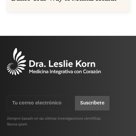
Email
CAPTCHA
(Requerida)
Siempre basado en las últimas investigaciones científicas.
Nunca spam.