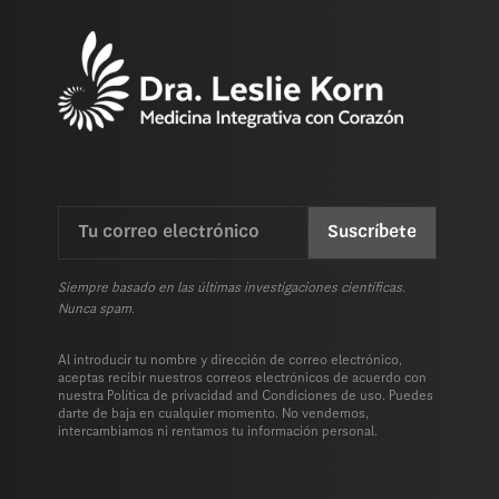
Email
CAPTCHA
(Requerida)
Siempre basado en las últimas investigaciones científicas.
Nunca spam.
Al introducir tu nombre y dirección de correo electrónico,
aceptas recibir nuestros correos electrónicos de acuerdo con
nuestra
Política de privacidad
and
Condiciones de uso.
Puedes
darte de baja en cualquier momento. No vendemos,
intercambiamos ni rentamos tu información personal.
¡Hola! Sólo queríamos informarte de que nuestro si
computadora. No son galletas de verdad, que te pu