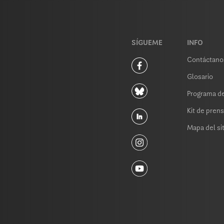
SÍGUEME
INFO
Contáctano
Glosario
Programa de
Kit de pren
Mapa del sit
tio web (como la mayoría de los demás sitios) almacena cookies en tu
edas comer. Eso sería fabuloso, pero aún no tenemos esa tecnología. Es