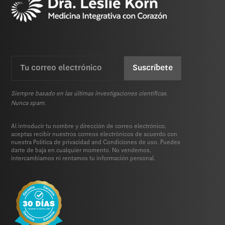
Email
CAPTCHA
(Requerida)
Siempre basado en las últimas investigaciones científicas.
Nunca spam.
Al introducir tu nombre y dirección de correo electrónico,
aceptas recibir nuestros correos electrónicos de acuerdo con
nuestra
Política de privacidad
and
Condiciones de uso.
Puedes
darte de baja en cualquier momento. No vendemos,
intercambiamos ni rentamos tu información personal.