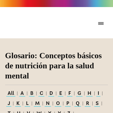
Glosario: Conceptos básicos
de nutrición para la salud
mental
All
A
B
C
D
E
F
G
H
I
|
|
|
|
|
|
|
|
|
|
J
K
L
M
N
O
P
Q
R
S
|
|
|
|
|
|
|
|
|
|