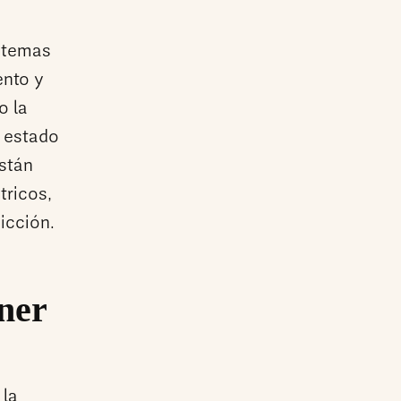
stemas
ento y
o la
l estado
están
tricos,
icción.
ner
 la