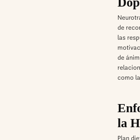
Dop
Neurotr
de reco
las res
motivaci
de ánim
relacio
como la
Enfo
la 
Plan die