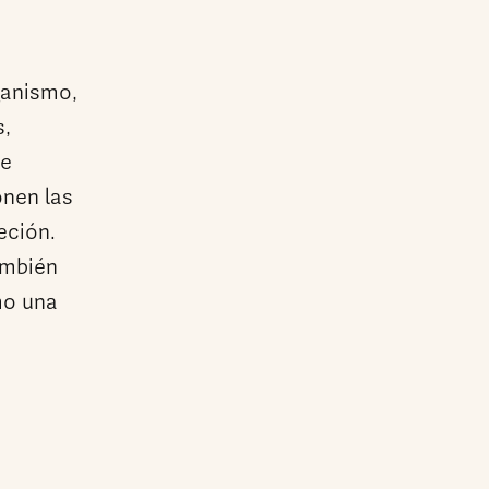
ganismo,
s,
ce
onen las
eción.
ambién
mo una