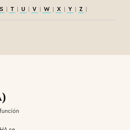
S
T
U
V
W
X
Y
Z
|
|
|
|
|
|
|
|
A)
 función