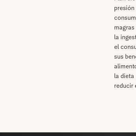
presión 
consumo 
magras 
la inge
el cons
sus bene
alimento
la diet
reducir