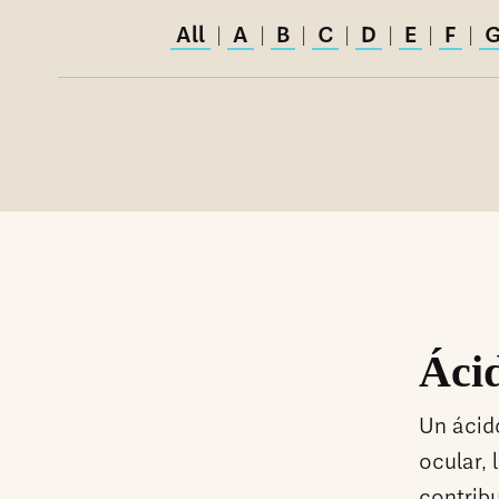
All
A
B
C
D
E
F
|
|
|
|
|
|
|
Áci
Un ácid
ocular, 