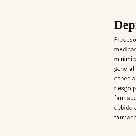
Dep
Proceso 
medicac
minimiz
general 
especia
riesgo p
fármaco
debido 
farmaco