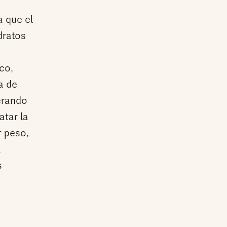
a que el
dratos
co,
a de
erando
atar la
r peso,
a
s