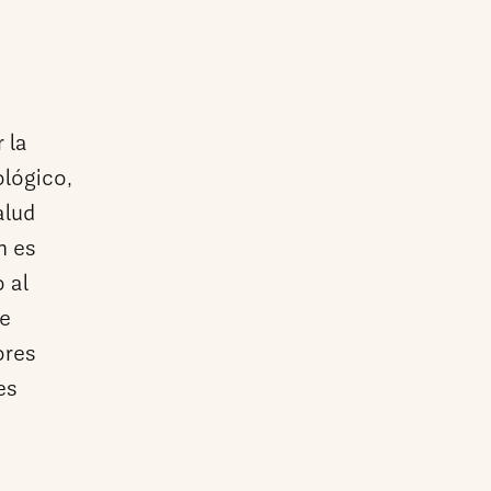
 la
ológico,
alud
n es
 al
de
ores
es