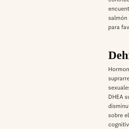
contribu
encuent
salmón 
para fav
Deh
Hormona
suprarr
sexuale
DHEA su
disminu
sobre e
cognitiv