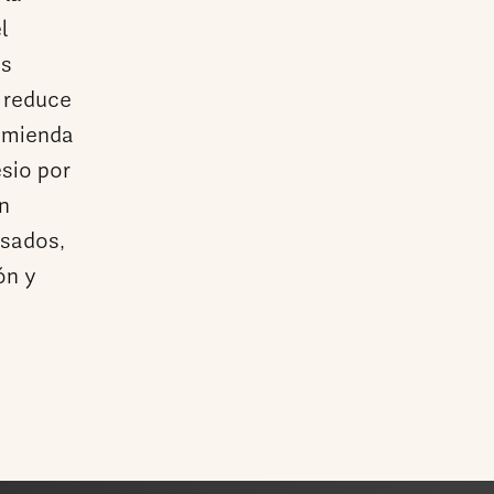
l
as
 reduce
comienda
sio por
en
esados,
ón y