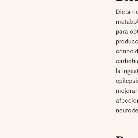
Dieta ri
metabol
para obt
producc
conocid
carbohi
la inges
epilepsi
mejorar
afeccio
neurode