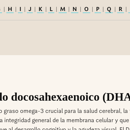
G
H
I
J
K
L
M
N
O
P
Q
R
|
|
|
|
|
|
|
|
|
|
|
|
do docosahexaenoico (DH
o graso omega-3 crucial para la salud cerebral, la
la integridad general de la membrana celular y que