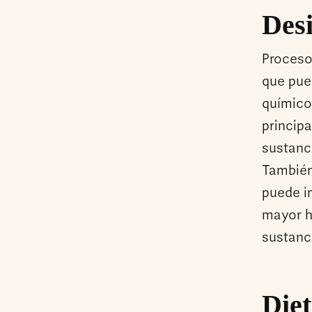
Desi
Proceso
que pue
químicos
princip
sustanc
También
puede im
mayor hi
sustanc
Diet