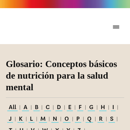
Glosario: Conceptos básicos
de nutrición para la salud
mental
All
A
B
C
D
E
F
G
H
I
|
|
|
|
|
|
|
|
|
|
J
K
L
M
N
O
P
Q
R
S
|
|
|
|
|
|
|
|
|
|