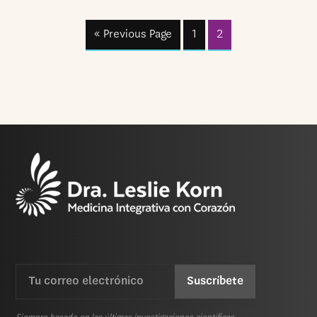
« Previous Page
1
2
Email
CAPTCHA
(Requerida)